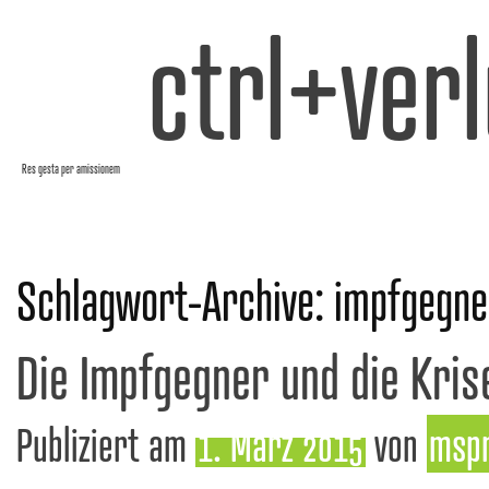
ctrl+verl
Res gesta per amissionem
Schlagwort-Archive:
impfgegne
Die Impfgegner und die Krise
Publiziert am
1. März 2015
von
msp