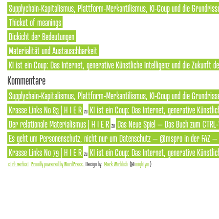
Supplychain-Kapitalismus, Plattform-Merkantilismus, KI-Coup und die Grundriss
Thicket of meanings
Dickicht der Bedeutungen
Materialität und Austauschbarkeit
KI ist ein Coup: Das Internet, generative Künstliche Intelligenz und die Zukunft 
Kommentare
Supplychain-Kapitalismus, Plattform-Merkantilismus, KI-Coup und die Grundrisse
Krasse Links No 83 | H I E R
KI ist ein Coup: Das Internet, generative Künstlic
zu
Der relationale Materialismus | H I E R
Das Neue Spiel – Das Buch zum CTRL-
zu
Es geht um Personenschutz, nicht nur um Datenschutz – @mspro in der FAZ – S
Krasse Links No 79 | H I E R
KI ist ein Coup: Das Internet, generative Künstlic
zu
ctrl+verlust
Proudly powered by WordPress.
Design by:
Mark Wirblich
(@
mightym
)