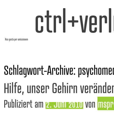
ctrl+verl
Res gesta per amissionem
Schlagwort-Archive:
psychomed
Hilfe, unser Gehirn veränder
Publiziert am
2. Juni 2010
von
mspr