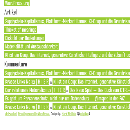
WordPress.org
Artikel
Supplychain-Kapitalismus, Plattform-Merkantilismus, KI-Coup und die Grundriss
Thicket of meanings
Dickicht der Bedeutungen
Materialität und Austauschbarkeit
KI ist ein Coup: Das Internet, generative Künstliche Intelligenz und die Zukunft 
Kommentare
Supplychain-Kapitalismus, Plattform-Merkantilismus, KI-Coup und die Grundrisse
Krasse Links No 83 | H I E R
KI ist ein Coup: Das Internet, generative Künstlic
zu
Der relationale Materialismus | H I E R
Das Neue Spiel – Das Buch zum CTRL-
zu
Es geht um Personenschutz, nicht nur um Datenschutz – @mspro in der FAZ – S
Krasse Links No 79 | H I E R
KI ist ein Coup: Das Internet, generative Künstlic
zu
ctrl+verlust
Proudly powered by WordPress.
Design by:
Mark Wirblich
(@
mightym
)