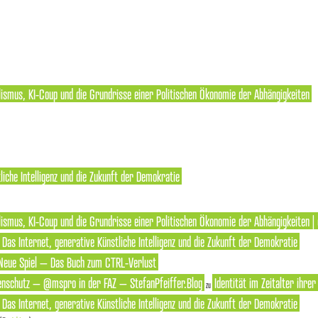
lismus, KI-Coup und die Grundrisse einer Politischen Ökonomie der Abhängigkeiten
liche Intelligenz und die Zukunft der Demokratie
ismus, KI-Coup und die Grundrisse einer Politischen Ökonomie der Abhängigkeiten | 
: Das Internet, generative Künstliche Intelligenz und die Zukunft der Demokratie
Neue Spiel – Das Buch zum CTRL-Verlust
enschutz – @mspro in der FAZ – StefanPfeiffer.Blog
Identität im Zeitalter ihre
zu
: Das Internet, generative Künstliche Intelligenz und die Zukunft der Demokratie