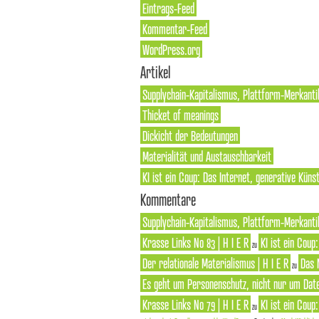
Eintrags-Feed
Kommentar-Feed
WordPress.org
Artikel
Supplychain-Kapitalismus, Plattform-Merkanti
Thicket of meanings
Dickicht der Bedeutungen
Materialität und Austauschbarkeit
KI ist ein Coup: Das Internet, generative Künst
Kommentare
Supplychain-Kapitalismus, Plattform-Merkantil
Krasse Links No 83 | H I E R
KI ist ein Coup
zu
Der relationale Materialismus | H I E R
Das 
zu
Es geht um Personenschutz, nicht nur um Dat
Krasse Links No 79 | H I E R
KI ist ein Coup
zu