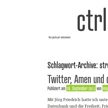
ctr
Res gesta per amissionem
Schlagwort-Archive:
str
Twitter, Amen und 
Publiziert am
26. September 2011
von
ms
Mit Jörg Friedrich hatte ich unt
Datenbank und die Freiheit. Fri