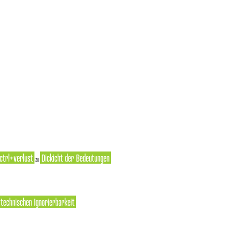
ctrl+verlust
Dickicht der Bedeutungen
zu
r technischen Ignorierbarkeit