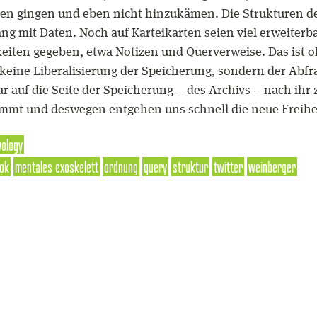
rgen gingen und eben nicht hinzukämen. Die Strukturen d
g mit Daten. Noch auf Karteikarten seien viel erweiterb
eiten gegeben, etwa Notizen und Querverweise. Das ist o
 keine Liberalisierung der Speicherung, sondern der Abfra
ur auf die Seite der Speicherung – des Archivs – nach ih
mt und deswegen entgehen uns schnell die neue Freiheit
ology
ok
mentales exoskelett
ordnung
query
struktur
twitter
weinberger