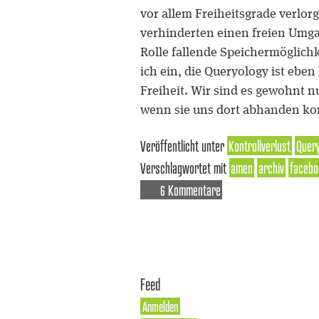
vor allem Freiheitsgrade verlo
verhinderten einen freien Umgan
Rolle fallende Speichermöglichk
ich ein, die Queryology ist eben
Freiheit. Wir sind es gewohnt n
wenn sie uns dort abhanden kom
Veröffentlicht unter
Kontrollverlust
Query
Verschlagwortet mit
amen
archiv
facebo
6 Kommentare
Feed
Anmelden