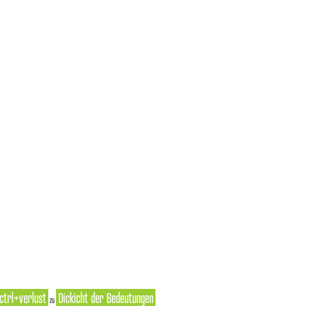
ctrl+verlust
Dickicht der Bedeutungen
zu