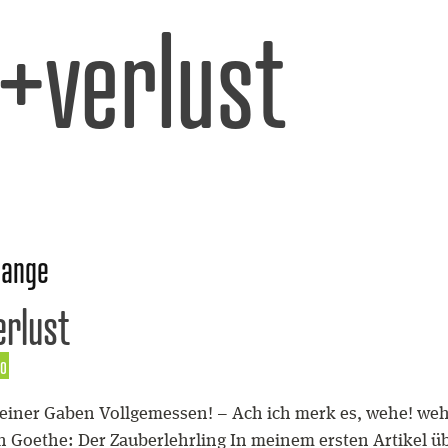
l+verlust
sange
erlust
o
einer Gaben Vollgemessen! – Ach ich merk es, wehe! weh
 Goethe: Der Zauberlehrling In meinem ersten Artikel üb