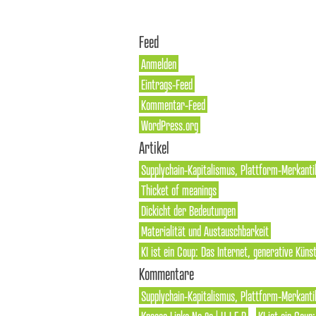
Feed
Anmelden
Eintrags-Feed
Kommentar-Feed
WordPress.org
Artikel
Supplychain-Kapitalismus, Plattform-Merkanti
Thicket of meanings
Dickicht der Bedeutungen
Materialität und Austauschbarkeit
KI ist ein Coup: Das Internet, generative Künst
Kommentare
Supplychain-Kapitalismus, Plattform-Merkantil