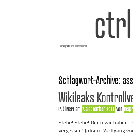
ctr
Res gesta per amissionem
Schlagwort-Archive:
as
Wikileaks Kontrollv
Publiziert am
7. September 2011
von
mspr
Stehe! Stehe! Denn wir haben D
vergessen! Johann Wolfgang von