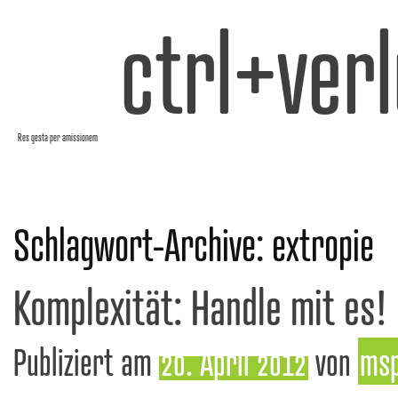
ctrl+verl
Res gesta per amissionem
Schlagwort-Archive:
extropie
Komplexität: Handle mit es!
Publiziert am
20. April 2012
von
ms