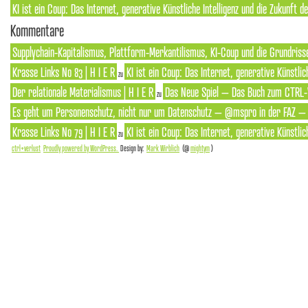
KI ist ein Coup: Das Internet, generative Künstliche Intelligenz und die Zukunft 
Kommentare
Supplychain-Kapitalismus, Plattform-Merkantilismus, KI-Coup und die Grundrisse
Krasse Links No 83 | H I E R
KI ist ein Coup: Das Internet, generative Künstlic
zu
Der relationale Materialismus | H I E R
Das Neue Spiel – Das Buch zum CTRL-
zu
Es geht um Personenschutz, nicht nur um Datenschutz – @mspro in der FAZ – S
Krasse Links No 79 | H I E R
KI ist ein Coup: Das Internet, generative Künstlic
zu
ctrl+verlust
Proudly powered by WordPress.
Design by:
Mark Wirblich
(@
mightym
)