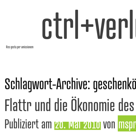
ctrl+verl
Res gesta per amissionem
Schlagwort-Archive:
geschenk
Flattr und die Ökonomie des
Publiziert am
20. Mai 2010
von
msp