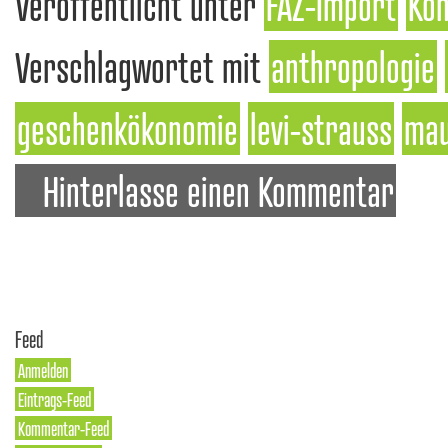
Veröffentlicht unter
FAZ-Import
Kon
Verschlagwortet mit
anthropologie
geschenkökonomie
levi-strauss
ma
Hinterlasse einen Kommentar
Feed
Anmelden
Eintrags-Feed
Kommentar-Feed