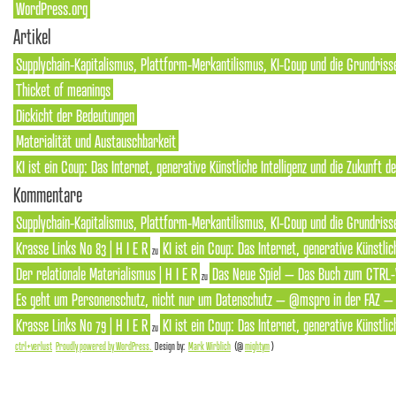
WordPress.org
Artikel
Supplychain-Kapitalismus, Plattform-Merkantilismus, KI-Coup und die Grundriss
Thicket of meanings
Dickicht der Bedeutungen
Materialität und Austauschbarkeit
KI ist ein Coup: Das Internet, generative Künstliche Intelligenz und die Zukunft 
Kommentare
Supplychain-Kapitalismus, Plattform-Merkantilismus, KI-Coup und die Grundrisse
Krasse Links No 83 | H I E R
KI ist ein Coup: Das Internet, generative Künstlic
zu
Der relationale Materialismus | H I E R
Das Neue Spiel – Das Buch zum CTRL-
zu
Es geht um Personenschutz, nicht nur um Datenschutz – @mspro in der FAZ – S
Krasse Links No 79 | H I E R
KI ist ein Coup: Das Internet, generative Künstlic
zu
ctrl+verlust
Proudly powered by WordPress.
Design by:
Mark Wirblich
(@
mightym
)