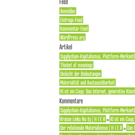
Feed
Anmelden
Eintrags-Feed
Kommentar-Feed
WordPress.org
Artikel
Supplychain-Kapitalismus, Plattform-Merkanti
Thicket of meanings
Dickicht der Bedeutungen
Materialität und Austauschbarkeit
KI ist ein Coup: Das Internet, generative Künst
Kommentare
Supplychain-Kapitalismus, Plattform-Merkantil
Krasse Links No 83 | H I E R
KI ist ein Coup
zu
Der relationale Materialismus | H I E R
Das 
zu