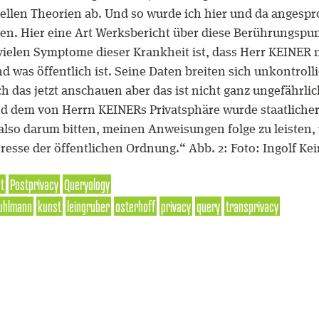
tuellen Theorien ab. Und so wurde ich hier und da anges
en. Hier eine Art Werksbericht über diese Berührungspun
elen Symptome dieser Krankheit ist, dass Herr KEINER n
d was öffentlich ist. Seine Daten breiten sich unkontrol
sich das jetzt anschauen aber das ist nicht ganz ungefähr
d dem von Herrn KEINERs Privatsphäre wurde staatlichers
ie also darum bitten, meinen Anweisungen folge zu leisten,
esse der öffentlichen Ordnung.“ Abb. 2: Foto: Ingolf Ke
st
Postprivacy
Queryology
uhlmann
kunst
leingruber
osterhoff
privacy
query
transprivacy