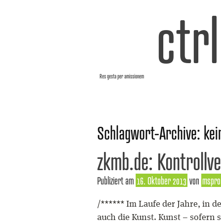
ctr
Res gesta per amissionem
Schlagwort-Archive:
kei
zkmb.de: Kontrollv
Publiziert am
16. Oktober 2013
von
mspro
/****** Im Laufe der Jahre, in 
auch die Kunst. Kunst – sofern s