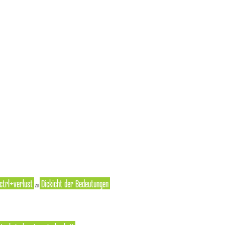
ctrl+verlust
Dickicht der Bedeutungen
zu