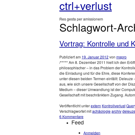
ctrl+verlust
Res gesta per amissionem
Schlagwort-Arc
Vortrag: Kontrolle und K
Publiziert am
19. Januar 2012
von
mspro
/***** Am 8. Dezember 2011 hielt ich den Eröff
philosophischer – in das Problem der Kontrolle
die Einladung und für die Ehre, diese Konfere
unter diesen beiden Termen einfällt: Deleuze
aus, wie sich unsere Gesellschaft von der Disz
Medium – dieser Umwandlung ist der Computer.
Gesellschaft mit beschränktem Zugang. Automat
Veröffentlicht unter
extern
Kontrollverlust
Quer
Verschlagwortet mit
achäologie
archiv
deleuz
6 Kommentare
Feed
Anmelden