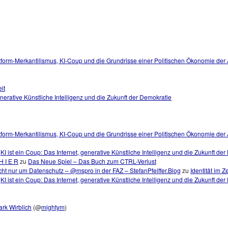
tform-Merkantilismus, KI-Coup und die Grundrisse einer Politischen Ökonomie der
it
generative Künstliche Intelligenz und die Zukunft der Demokratie
tform-Merkantilismus, KI-Coup und die Grundrisse einer Politischen Ökonomie der A
u
KI ist ein Coup: Das Internet, generative Künstliche Intelligenz und die Zukunft de
H I E R
zu
Das Neue Spiel – Das Buch zum CTRL-Verlust
ht nur um Datenschutz – @mspro in der FAZ – StefanPfeiffer.Blog
zu
Identität im Z
u
KI ist ein Coup: Das Internet, generative Künstliche Intelligenz und die Zukunft de
rk Wirblich
(@
mightym
)