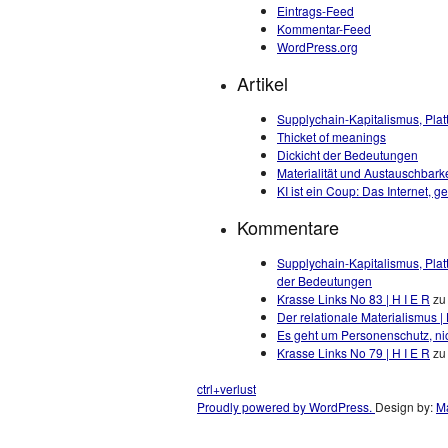
Eintrags-Feed
Kommentar-Feed
WordPress.org
Artikel
Supplychain-Kapitalismus, Plat
Thicket of meanings
Dickicht der Bedeutungen
Materialität und Austauschbarke
KI ist ein Coup: Das Internet, 
Kommentare
Supplychain-Kapitalismus, Plat
der Bedeutungen
Krasse Links No 83 | H I E R
z
Der relationale Materialismus | 
Es geht um Personenschutz, nic
Krasse Links No 79 | H I E R
z
ctrl+verlust
Proudly powered by WordPress.
Design by:
Ma