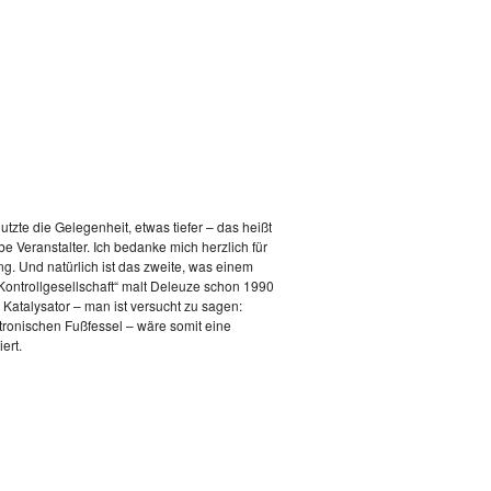
tzte die Gelegenheit, etwas tiefer – das heißt
e Veranstalter. Ich bedanke mich herzlich für
g. Und natürlich ist das zweite, was einem
Kontrollgesellschaft“ malt Deleuze schon 1990
d Katalysator – man ist versucht zu sagen:
tronischen Fußfessel – wäre somit eine
ert.