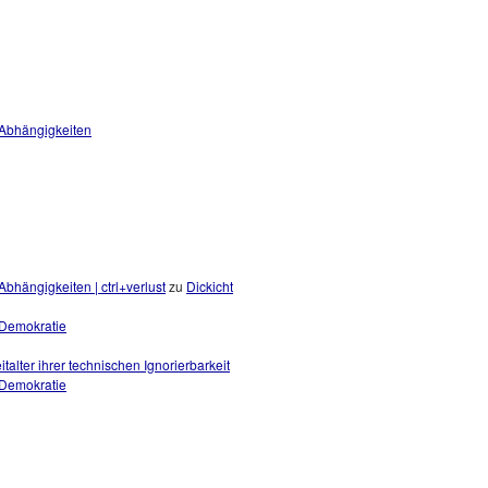
 Abhängigkeiten
bhängigkeiten | ctrl+verlust
zu
Dickicht
r Demokratie
eitalter ihrer technischen Ignorierbarkeit
r Demokratie