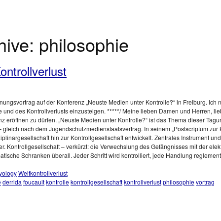
hive:
philosophie
ontrollverlust
nungsvortrag auf der Konferenz „Neuste Medien unter Kontrolle?“ in Freiburg. Ich nu
 und des Kontrollverlusts einzusteigen. *****/ Meine lieben Damen und Herren, lieb
nz eröffnen zu dürfen. „Neuste Medien unter Kontrolle?“ ist das Thema dieser Tagun
 – gleich nach dem Jugendschutzmedienstaatsvertrag. In seinem „Postscriptum zur 
iplinargesellschaft hin zur Kontrollgesellschaft entwickelt. Zentrales Instrument un
 Kontrollgesellschaft – verkürzt: die Verwechslung des Gefängnisses mit der elek
ische Schranken überall. Jeder Schritt wird kontrolliert, jede Handlung reglementi
yology
Weltkontrollverlust
e
derrida
foucault
kontrolle
kontrollgesellschaft
kontrollverlust
philosophie
vortrag