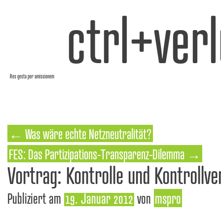
ctrl+verl
Res gesta per amissionem
←
Was wäre echte Netzneutralität?
FES: Das Partizipations-Transparenz-Dilemma
→
Vortrag: Kontrolle und Kontrollve
Publiziert am
19. Januar 2012
von
mspro