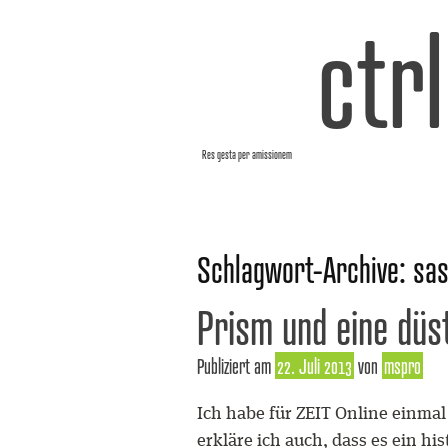
ctr
Res gesta per amissionem
Schlagwort-Archive:
sas
Prism und eine düs
Publiziert am
22. Juli 2013
von
mspro
Ich habe für ZEIT Online einmal
erkläre ich auch, dass es ein h