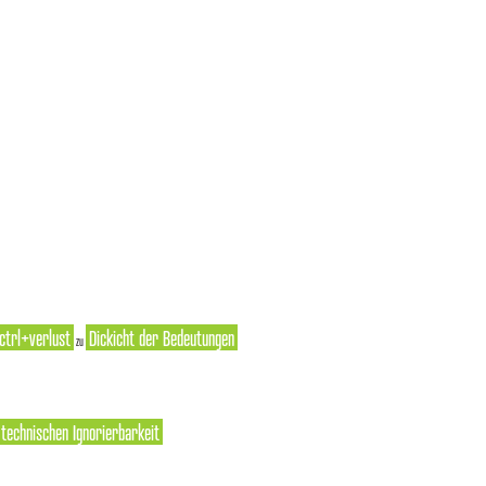
ctrl+verlust
Dickicht der Bedeutungen
zu
r technischen Ignorierbarkeit