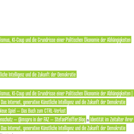
lismus, KI-Coup und die Grundrisse einer Politischen Ökonomie der Abhängigkeiten
liche Intelligenz und die Zukunft der Demokratie
ismus, KI-Coup und die Grundrisse einer Politischen Ökonomie der Abhängigkeiten | 
: Das Internet, generative Künstliche Intelligenz und die Zukunft der Demokratie
Neue Spiel – Das Buch zum CTRL-Verlust
enschutz – @mspro in der FAZ – StefanPfeiffer.Blog
Identität im Zeitalter ihre
zu
: Das Internet, generative Künstliche Intelligenz und die Zukunft der Demokratie