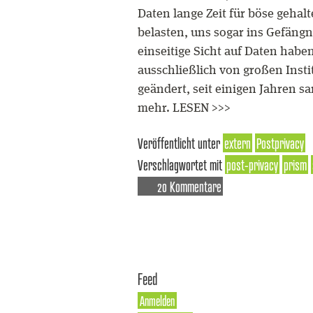
Daten lange Zeit für böse geha
belasten, uns sogar ins Gefängni
einseitige Sicht auf Daten habe
ausschließlich von großen Inst
geändert, seit einigen Jahren s
mehr. LESEN >>>
Veröffentlicht unter
extern
Postprivacy
Verschlagwortet mit
post-privacy
prism
20 Kommentare
Feed
Anmelden