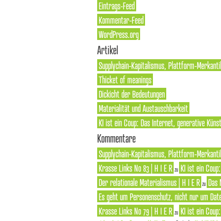
Eintrags-Feed
Kommentar-Feed
WordPress.org
Artikel
Supplychain-Kapitalismus, Plattform-Merkanti
Thicket of meanings
Dickicht der Bedeutungen
Materialität und Austauschbarkeit
KI ist ein Coup: Das Internet, generative Künst
Kommentare
Supplychain-Kapitalismus, Plattform-Merkantil
Krasse Links No 83 | H I E R
KI ist ein Coup
zu
Der relationale Materialismus | H I E R
Das 
zu
Es geht um Personenschutz, nicht nur um Dat
Krasse Links No 79 | H I E R
KI ist ein Coup
zu