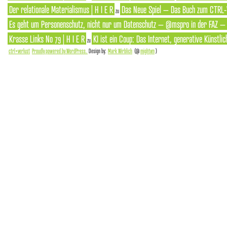
Der relationale Materialismus | H I E R
Das Neue Spiel – Das Buch zum CTRL-
zu
Es geht um Personenschutz, nicht nur um Datenschutz – @mspro in der FAZ – S
Krasse Links No 79 | H I E R
KI ist ein Coup: Das Internet, generative Künstlic
zu
ctrl+verlust
Proudly powered by WordPress.
Design by:
Mark Wirblich
(@
mightym
)