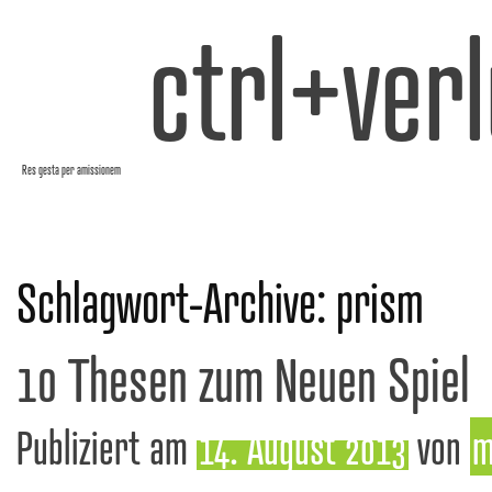
ctrl+verl
Res gesta per amissionem
Schlagwort-Archive:
prism
10 Thesen zum Neuen Spiel
Publiziert am
14. August 2013
von
m