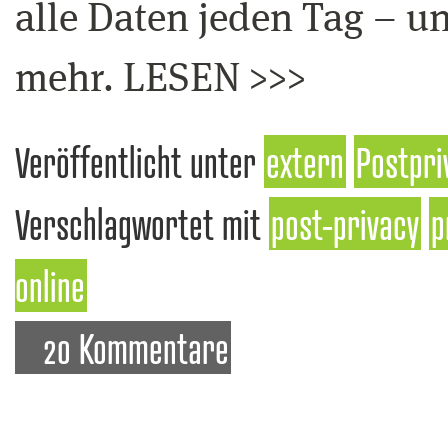
alle Daten jeden Tag – u
mehr. LESEN >>>
Veröffentlicht unter
extern
Postpri
Verschlagwortet mit
post-privacy
p
online
20 Kommentare