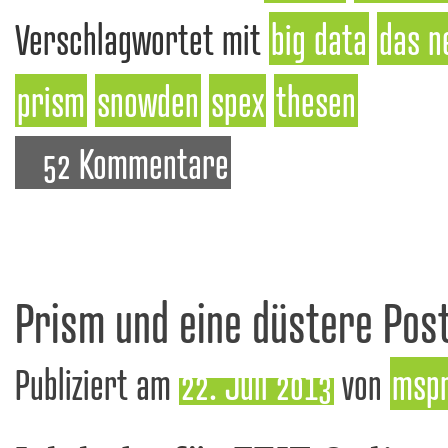
Verschlagwortet mit
big data
das n
prism
snowden
spex
thesen
52 Kommentare
Prism und eine düstere Pos
Publiziert am
22. Juli 2013
von
msp