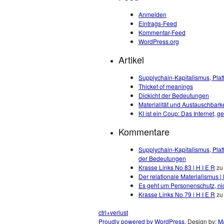
Anmelden
Eintrags-Feed
Kommentar-Feed
WordPress.org
Artikel
Supplychain-Kapitalismus, Plat
Thicket of meanings
Dickicht der Bedeutungen
Materialität und Austauschbarke
KI ist ein Coup: Das Internet, 
Kommentare
Supplychain-Kapitalismus, Plat
der Bedeutungen
Krasse Links No 83 | H I E R
z
Der relationale Materialismus | 
Es geht um Personenschutz, nic
Krasse Links No 79 | H I E R
z
ctrl+verlust
Proudly powered by WordPress.
Design by:
Ma