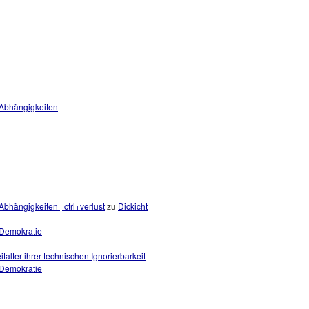
 Abhängigkeiten
bhängigkeiten | ctrl+verlust
zu
Dickicht
r Demokratie
eitalter ihrer technischen Ignorierbarkeit
r Demokratie