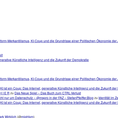
tform-Merkantilismus, KI-Coup und die Grundrisse einer Politischen Ökonomie der
it
generative Künstliche Intelligenz und die Zukunft der Demokratie
tform-Merkantilismus, KI-Coup und die Grundrisse einer Politischen Ökonomie der A
u
KI ist ein Coup: Das Internet, generative Künstliche Intelligenz und die Zukunft de
H I E R
zu
Das Neue Spiel – Das Buch zum CTRL-Verlust
ht nur um Datenschutz – @mspro in der FAZ – StefanPfeiffer.Blog
zu
Identität im Z
u
KI ist ein Coup: Das Internet, generative Künstliche Intelligenz und die Zukunft de
rk Wirblich
(@
mightym
)