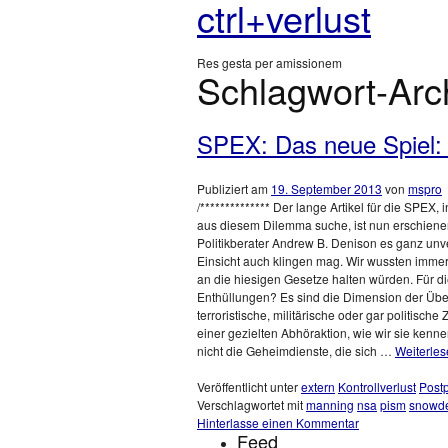
ctrl+verlust
Res gesta per amissionem
Schlagwort-Arc
SPEX: Das neue Spiel: P
Publiziert am
19. September 2013
von
mspro
/************** Der lange Artikel für die SPE
aus diesem Dilemma suche, ist nun erschienen
Politikberater Andrew B. Denison es ganz unve
Einsicht auch klingen mag. Wir wussten immer,
an die hiesigen Gesetze halten würden. Für 
Enthüllungen? Es sind die Dimension der Übe
terroristische, militärische oder gar politische
einer gezielten Abhöraktion, wie wir sie kenne
nicht die Geheimdienste, die sich …
Weiterle
Veröffentlicht unter
extern
Kontrollverlust
Postp
Verschlagwortet mit
manning
nsa
pism
snowd
Hinterlasse einen Kommentar
Feed