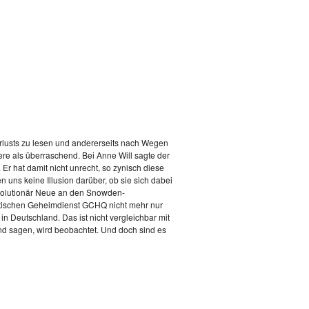
verlusts zu lesen und andererseits nach Wegen
re als überraschend. Bei Anne Will sagte der
Er hat damit nicht unrecht, so zynisch diese
 uns keine Illusion darüber, ob sie sich dabei
evolutionär Neue an den Snowden-
itischen Geheimdienst GCHQ nicht mehr nur
e in Deutschland. Das ist nicht vergleichbar mit
 und sagen, wird beobachtet. Und doch sind es