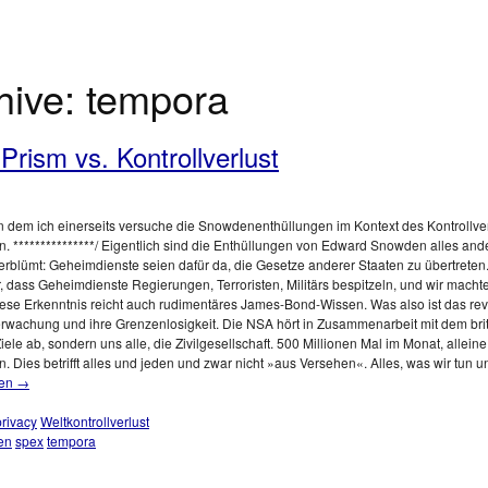
hive:
tempora
rism vs. Kontrollverlust
X, in dem ich einerseits versuche die Snowdenenthüllungen im Kontext des Kontroll
. ***************/ Eigentlich sind die Enthüllungen von Edward Snowden alles ande
rblümt: Geheimdienste seien dafür da, die Gesetze anderer Staaten zu übertreten. 
 dass Geheimdienste Regierungen, Terroristen, Militärs bespitzeln, und wir machten
diese Erkenntnis reicht auch rudimentäres James-Bond-Wissen. Was also ist das r
rwachung und ihre Grenzenlosigkeit. Die NSA hört in Zusammenarbeit mit dem br
 Ziele ab, sondern uns alle, die Zivilgesellschaft. 500 Millionen Mal im Monat, allein
n. Dies betrifft alles und jeden und zwar nicht »aus Versehen«. Alles, was wir tun
sen
→
rivacy
Weltkontrollverlust
en
spex
tempora