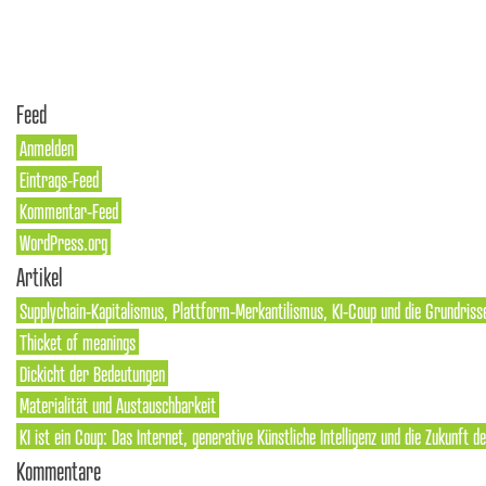
Feed
Anmelden
Eintrags-Feed
Kommentar-Feed
WordPress.org
Artikel
Supplychain-Kapitalismus, Plattform-Merkantilismus, KI-Coup und die Grundriss
Thicket of meanings
Dickicht der Bedeutungen
Materialität und Austauschbarkeit
KI ist ein Coup: Das Internet, generative Künstliche Intelligenz und die Zukunft 
Kommentare