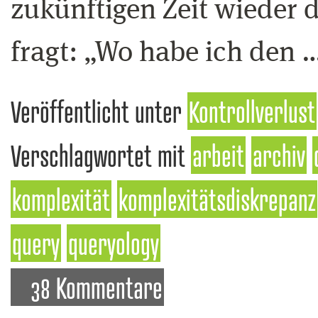
zukünftigen Zeit wieder
fragt: „Wo habe ich den 
Veröffentlicht unter
Kontrollverlust
Verschlagwortet mit
arbeit
archiv
komplexität
komplexitätsdiskrepanz
query
queryology
38 Kommentare