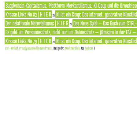
Supplychain-Kapitalismus, Plattform-Merkantilismus, KI-Coup und die Grundrisse
Krasse Links No 83 | H I E R
KI ist ein Coup: Das Internet, generative Künstlic
zu
Der relationale Materialismus | H I E R
Das Neue Spiel – Das Buch zum CTRL-
zu
Es geht um Personenschutz, nicht nur um Datenschutz – @mspro in der FAZ – S
Krasse Links No 79 | H I E R
KI ist ein Coup: Das Internet, generative Künstlic
zu
ctrl+verlust
Proudly powered by WordPress.
Design by:
Mark Wirblich
(@
mightym
)