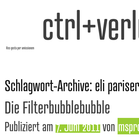
ctrl+verl
Res gesta per amissionem
Schlagwort-Archive:
eli parise
Die Filterbubblebubble
Publiziert am
7. Juni 2011
von
mspr