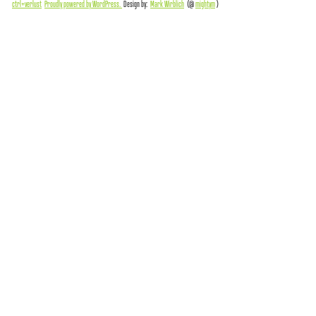
ctrl+verlust
Proudly powered by WordPress.
Design by:
Mark Wirblich
(@
mightym
)