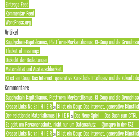
Eintrags-Feed
Kommentar-Feed
WordPress.org
Artikel
Supplychain-Kapitalismus, Plattform-Merkantilismus, KI-Coup und die Grundriss
Thicket of meanings
Dickicht der Bedeutungen
Materialität und Austauschbarkeit
KI ist ein Coup: Das Internet, generative Künstliche Intelligenz und die Zukunft 
Kommentare
Supplychain-Kapitalismus, Plattform-Merkantilismus, KI-Coup und die Grundrisse
Krasse Links No 83 | H I E R
KI ist ein Coup: Das Internet, generative Künstlic
zu
Der relationale Materialismus | H I E R
Das Neue Spiel – Das Buch zum CTRL-
zu
Es geht um Personenschutz, nicht nur um Datenschutz – @mspro in der FAZ – S
Krasse Links No 79 | H I E R
KI ist ein Coup: Das Internet, generative Künstlic
zu