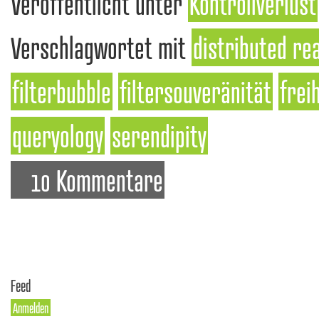
Veröffentlicht unter
Kontrollverlust
Verschlagwortet mit
distributed rea
filterbubble
filtersouveränität
frei
queryology
serendipity
10 Kommentare
Feed
Anmelden