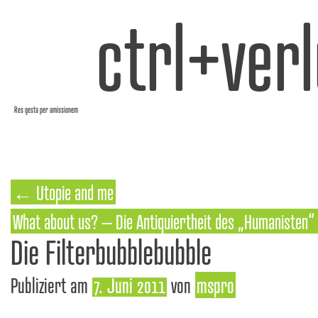
ctrl+verl
Res gesta per amissionem
←
Utopie and me
What about us? – Die Antiquiertheit des „Humanisten“
Die Filterbubblebubble
Publiziert am
7. Juni 2011
von
mspro