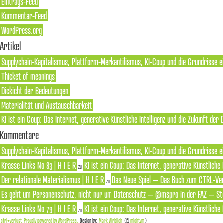
Eintrags-Feed
Kommentar-Feed
WordPress.org
Artikel
Supplychain-Kapitalismus, Plattform-Merkantilismus, KI-Coup und die Grundrisse e
Thicket of meanings
Dickicht der Bedeutungen
Materialität und Austauschbarkeit
KI ist ein Coup: Das Internet, generative Künstliche Intelligenz und die Zukunft der
Kommentare
Supplychain-Kapitalismus, Plattform-Merkantilismus, KI-Coup und die Grundrisse ei
Krasse Links No 83 | H I E R
KI ist ein Coup: Das Internet, generative Künstliche
zu
Der relationale Materialismus | H I E R
Das Neue Spiel – Das Buch zum CTRL-Ver
zu
Es geht um Personenschutz, nicht nur um Datenschutz – @mspro in der FAZ – Ste
Krasse Links No 79 | H I E R
KI ist ein Coup: Das Internet, generative Künstliche
zu
ctrl+verlust
Proudly powered by WordPress.
Design by:
Mark Wirblich
(@
mightym
)