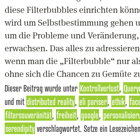
diese Filterbubbles einrichten kön
wird um Selbstbestimmung gehen u
um die Probleme und Veränderung, 
erwachsen. Das alles zu adressieren,
wenn man die „Filterbubble“ nur al
ohne sich die Chancen zu Gemüte z
Dieser Beitrag wurde unter
Kontrollverlust
,
Query
und mit
distributed reality
,
eli pariser
,
ethik
,
fac
filtersouveränität
,
freiheit
,
google
,
personalisier
serendipity
verschlagwortet. Setze ein Lesezeiche