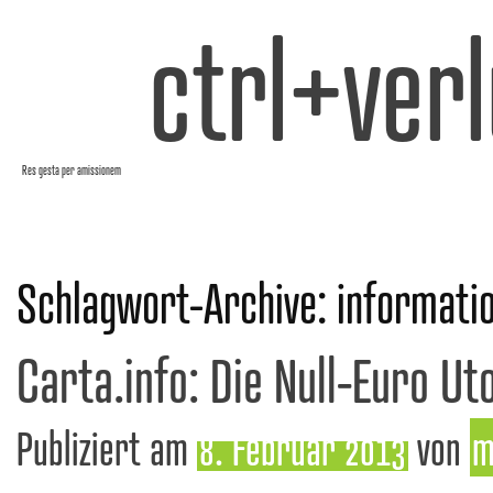
ctrl+verl
Res gesta per amissionem
Schlagwort-Archive:
informati
Carta.info: Die Null-Euro Ut
Publiziert am
8. Februar 2013
von
m