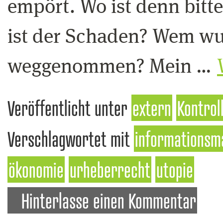
empört. Wo ist denn bitt
ist der Schaden? Wem wu
weggenommen? Mein …
Veröffentlicht unter
extern
Kontrol
Verschlagwortet mit
informationsm
ökonomie
urheberrecht
utopie
Hinterlasse einen Kommentar