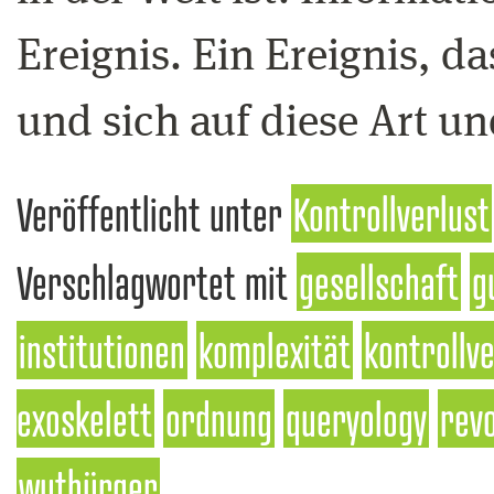
Ereignis. Ein Ereignis, d
und sich auf diese Art un
Veröffentlicht unter
Kontrollverlust
Verschlagwortet mit
gesellschaft
g
institutionen
komplexität
kontrollve
exoskelett
ordnung
queryology
revo
wutbürger