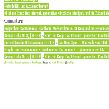
Materialität und Austauschbarkeit
KI ist ein Coup: Das Internet, generative Künstliche Intelligenz und die Zukunft 
Kommentare
Supplychain-Kapitalismus, Plattform-Merkantilismus, KI-Coup und die Grundrisse
Krasse Links No 83 | H I E R
KI ist ein Coup: Das Internet, generative Künstlic
zu
Der relationale Materialismus | H I E R
Das Neue Spiel – Das Buch zum CTRL-
zu
Es geht um Personenschutz, nicht nur um Datenschutz – @mspro in der FAZ – S
Krasse Links No 79 | H I E R
KI ist ein Coup: Das Internet, generative Künstlic
zu
ctrl+verlust
Proudly powered by WordPress.
Design by:
Mark Wirblich
(@
mightym
)