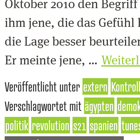
Oktober 2010 den Begrif
ihm jene, die das Gefühl
die Lage besser beurteile
Er meinte jene, …
Weiter
Veröffentlicht unter
extern
Kontrol
Verschlagwortet mit
ägypten
demok
politik
revolution
s21
spanien
tune