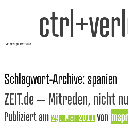
ctrl+verl
Res gesta per amissionem
Schlagwort-Archive:
spanien
ZEIT.de – Mitreden, nicht n
Publiziert am
29. Mai 2011
von
msp