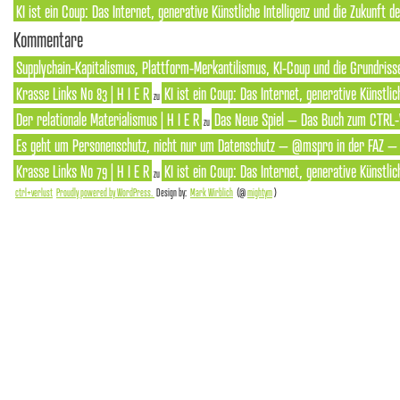
KI ist ein Coup: Das Internet, generative Künstliche Intelligenz und die Zukunft 
Kommentare
Supplychain-Kapitalismus, Plattform-Merkantilismus, KI-Coup und die Grundrisse
Krasse Links No 83 | H I E R
KI ist ein Coup: Das Internet, generative Künstlic
zu
Der relationale Materialismus | H I E R
Das Neue Spiel – Das Buch zum CTRL-
zu
Es geht um Personenschutz, nicht nur um Datenschutz – @mspro in der FAZ – S
Krasse Links No 79 | H I E R
KI ist ein Coup: Das Internet, generative Künstlic
zu
ctrl+verlust
Proudly powered by WordPress.
Design by:
Mark Wirblich
(@
mightym
)