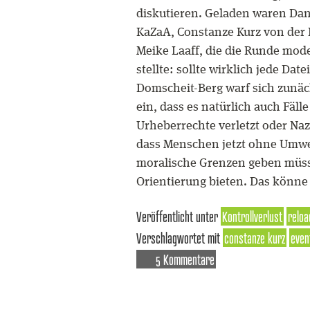
diskutieren. Geladen waren Dan
KaZaA, Constanze Kurz von der
Meike Laaff, die die Runde moder
stellte: sollte wirklich jede Da
Domscheit-Berg warf sich zunäch
ein, dass es natürlich auch Fäl
Urheberrechte verletzt oder Na
dass Menschen jetzt ohne Umwe
moralische Grenzen geben müsse
Orientierung bieten. Das könne 
Veröffentlicht unter
Kontrollverlust
reloa
Verschlagwortet mit
constanze kurz
even
5 Kommentare