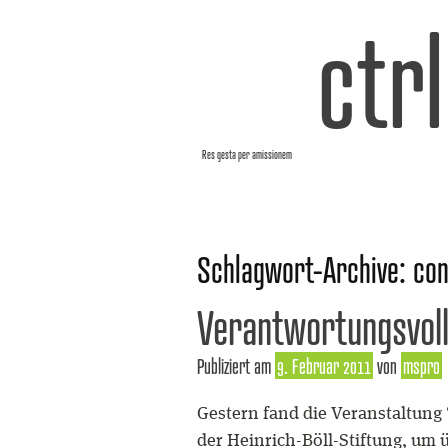
ctr
Res gesta per amissionem
Schlagwort-Archive:
con
Verantwortungsvoll
Publiziert am
9. Februar 2011
von
mspro
Gestern fand die Veranstaltung “
der Heinrich-Böll-Stiftung, um