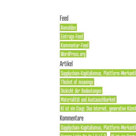
Feed
Anmelden
Eintrags-Feed
Kommentar-Feed
WordPress.org
Artikel
Supplychain-Kapitalismus, Plattform-Merkanti
Thicket of meanings
Dickicht der Bedeutungen
Materialität und Austauschbarkeit
KI ist ein Coup: Das Internet, generative Künst
Kommentare
Supplychain-Kapitalismus, Plattform-Merkantil