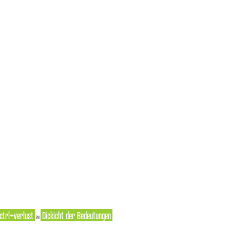
ctrl+verlust
Dickicht der Bedeutungen
zu