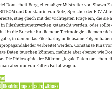
iel Domscheit-Berg, ehemaliger Mitstreiter von Shawn 
 BITKOM und Konstantin von Notz, Sprecher der EDV-Abt
ierte, stieg gleich mit der wichtigsten Frage ein, die si
tei in Filesharingnetzwerken getauscht werden, oder sollt
st in die Bresche für die neue Technologie, die man nich
le gäbe, in denen das Filesharing unliebsame Folgen hab
zipropagandalieder verbreitet werden. Constanze Kurz vo
ge Daten tauschen können, mahnte aber ebenso wie Doms
. Die Philosophie der Bitkom: „legale Daten tauschen, il
man aber nur von Fall zu Fall abwägen.
ded
t
filesahring
napster
satire
wikileaks