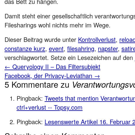
das Bett zu hängen.
Damit steht einer gesellschaftlich verantwortun
Filesharings wohl nichts mehr im Wege.
Dieser Beitrag wurde unter
Kontrollverlust
,
reloa
constanze kurz
,
event
,
filesahring
,
napster
,
satir
verschlagwortet. Setze ein Lesezeichen auf den
←
Queryology II – Das Filtersubjekt
Facebook, der Privacy-Leviathan
→
5 Kommentare zu
Verantwortungsvo
Pingback:
Tweets that mention Verantwortung
ctrl+verlust -- Topsy.com
Pingback:
Lesenswerte Artikel 16. Februar 