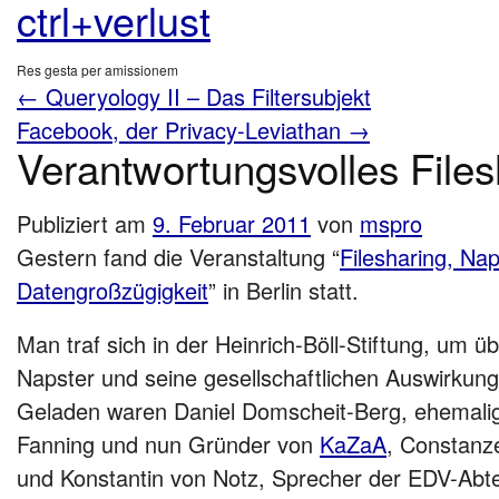
ctrl+verlust
Res gesta per amissionem
←
Queryology II – Das Filtersubjekt
Facebook, der Privacy-Leviathan
→
Verantwortungsvolles Files
Publiziert am
9. Februar 2011
von
mspro
Gestern fand die Veranstaltung “
Filesharing, Na
Datengroßzügigkeit
” in Berlin statt.
Man traf sich in der Heinrich-Böll-Stiftung, um
Napster und seine gesellschaftlichen Auswirkung
Geladen waren Daniel Domscheit-Berg, ehemalig
Fanning und nun Gründer von
KaZaA
, Constanz
und Konstantin von Notz, Sprecher der EDV-Abt