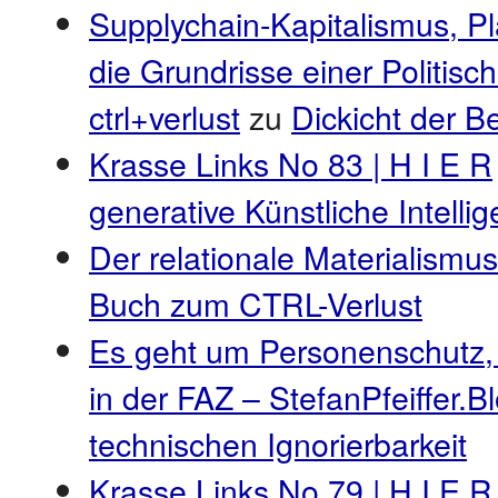
Supplychain-Kapitalismus, P
die Grundrisse einer Politis
ctrl+verlust
zu
Dickicht der 
Krasse Links No 83 | H I E R
generative Künstliche Intell
Der relationale Materialismus
Buch zum CTRL-Verlust
Es geht um Personenschutz,
in der FAZ – StefanPfeiffer.B
technischen Ignorierbarkeit
Krasse Links No 79 | H I E R