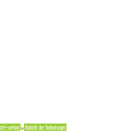
ctrl+verlust
Dickicht der Bedeutungen
zu