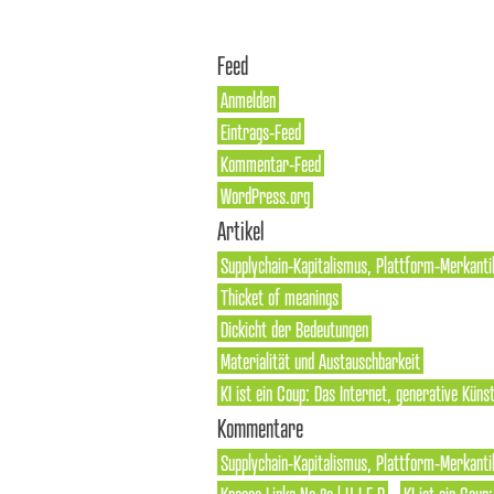
Feed
Anmelden
Eintrags-Feed
Kommentar-Feed
WordPress.org
Artikel
Supplychain-Kapitalismus, Plattform-Merkanti
Thicket of meanings
Dickicht der Bedeutungen
Materialität und Austauschbarkeit
KI ist ein Coup: Das Internet, generative Künst
Kommentare
Supplychain-Kapitalismus, Plattform-Merkantil