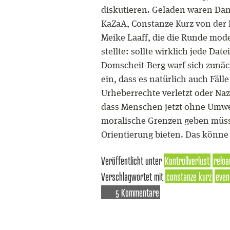
diskutieren. Geladen waren Dan
KaZaA, Constanze Kurz von der
Meike Laaff, die die Runde moder
stellte: sollte wirklich jede Da
Domscheit-Berg warf sich zunäch
ein, dass es natürlich auch Fäl
Urheberrechte verletzt oder Na
dass Menschen jetzt ohne Umwe
moralische Grenzen geben müsse
Orientierung bieten. Das könne 
Veröffentlicht unter
Kontrollverlust
reloa
Verschlagwortet mit
constanze kurz
even
5 Kommentare