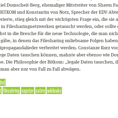
iel Domscheit-Berg, ehemaliger Mitstreiter von Shawn 
 BITKOM und Konstantin von Notz, Sprecher der EDV-Abt
ierte, stieg gleich mit der wichtigsten Frage ein, die si
tei in Filesharingnetzwerken getauscht werden, oder sollt
st in die Bresche für die neue Technologie, die man nich
le gäbe, in denen das Filesharing unliebsame Folgen hab
zipropagandalieder verbreitet werden. Constanze Kurz vo
ge Daten tauschen können, mahnte aber ebenso wie Doms
. Die Philosophie der Bitkom: „legale Daten tauschen, il
man aber nur von Fall zu Fall abwägen.
ded
t
filesahring
napster
satire
wikileaks