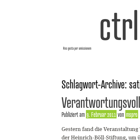
ctr
Res gesta per amissionem
Schlagwort-Archive:
sat
Verantwortungsvoll
Publiziert am
9. Februar 2011
von
mspro
Gestern fand die Veranstaltung “
der Heinrich-Böll-Stiftung, um