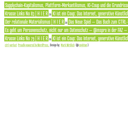
Supplychain-Kapitalismus, Plattform-Merkantilismus, KI-Coup und die Grundrisse
Krasse Links No 83 | H I E R
KI ist ein Coup: Das Internet, generative Künstlic
zu
Der relationale Materialismus | H I E R
Das Neue Spiel – Das Buch zum CTRL-
zu
Es geht um Personenschutz, nicht nur um Datenschutz – @mspro in der FAZ – S
Krasse Links No 79 | H I E R
KI ist ein Coup: Das Internet, generative Künstlic
zu
ctrl+verlust
Proudly powered by WordPress.
Design by:
Mark Wirblich
(@
mightym
)