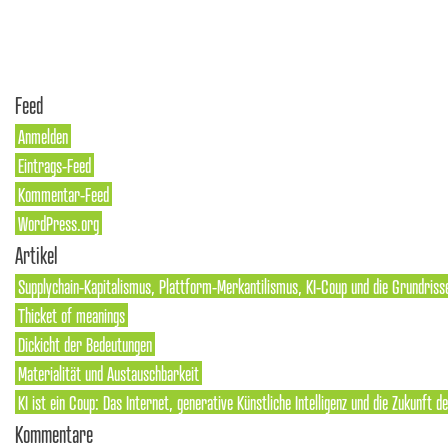
Feed
Anmelden
Eintrags-Feed
Kommentar-Feed
WordPress.org
Artikel
Supplychain-Kapitalismus, Plattform-Merkantilismus, KI-Coup und die Grundriss
Thicket of meanings
Dickicht der Bedeutungen
Materialität und Austauschbarkeit
KI ist ein Coup: Das Internet, generative Künstliche Intelligenz und die Zukunft 
Kommentare