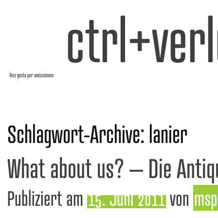
ctrl+verl
Res gesta per amissionem
Schlagwort-Archive:
lanier
What about us? – Die Antiq
Publiziert am
15. Juni 2011
von
msp