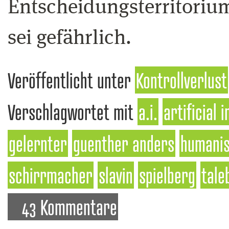
Entscheidungsterritoriu
sei gefährlich.
Veröffentlicht unter
Kontrollverlust
Verschlagwortet mit
a.i.
artificial 
gelernter
guenther anders
humani
schirrmacher
slavin
spielberg
tale
43 Kommentare