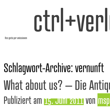
ctrl+verl
Res gesta per amissionem
Schlagwort-Archive:
vernunft
What about us? – Die Antiq
Publiziert am
15. Juni 2011
von
msp