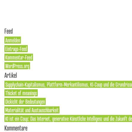
Feed
Anmelden
Eintrags-Feed
Kommentar-Feed
WordPress.org
Artikel
Supplychain-Kapitalismus, Plattform-Merkantilismus, KI-Coup und die Grundriss
Thicket of meanings
Dickicht der Bedeutungen
Materialität und Austauschbarkeit
KI ist ein Coup: Das Internet, generative Künstliche Intelligenz und die Zukunft 
Kommentare