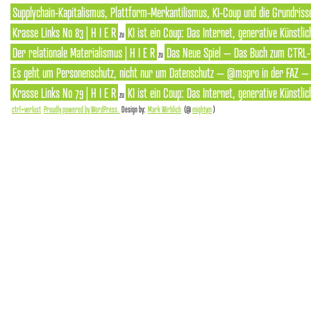
Supplychain-Kapitalismus, Plattform-Merkantilismus, KI-Coup und die Grundrisse
Krasse Links No 83 | H I E R
KI ist ein Coup: Das Internet, generative Künstlic
zu
Der relationale Materialismus | H I E R
Das Neue Spiel – Das Buch zum CTRL-
zu
Es geht um Personenschutz, nicht nur um Datenschutz – @mspro in der FAZ – S
Krasse Links No 79 | H I E R
KI ist ein Coup: Das Internet, generative Künstlic
zu
ctrl+verlust
Proudly powered by WordPress.
Design by:
Mark Wirblich
(@
mightym
)