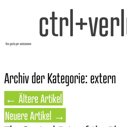
ctrl+verl
Res gesta per amissionem
Archiv der Kategorie:
extern
←
Ältere Artikel
Neuere Artikel
→