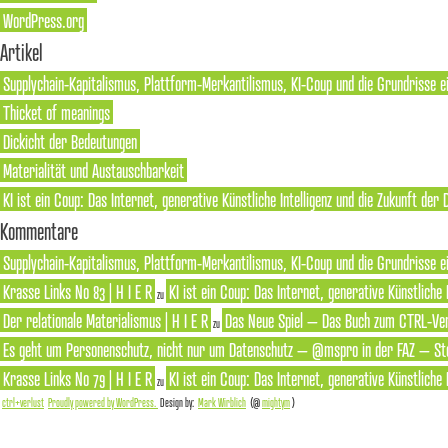
WordPress.org
Artikel
Supplychain-Kapitalismus, Plattform-Merkantilismus, KI-Coup und die Grundrisse e
Thicket of meanings
Dickicht der Bedeutungen
Materialität und Austauschbarkeit
KI ist ein Coup: Das Internet, generative Künstliche Intelligenz und die Zukunft der
Kommentare
Supplychain-Kapitalismus, Plattform-Merkantilismus, KI-Coup und die Grundrisse ei
Krasse Links No 83 | H I E R
KI ist ein Coup: Das Internet, generative Künstliche
zu
Der relationale Materialismus | H I E R
Das Neue Spiel – Das Buch zum CTRL-Ver
zu
Es geht um Personenschutz, nicht nur um Datenschutz – @mspro in der FAZ – Ste
Krasse Links No 79 | H I E R
KI ist ein Coup: Das Internet, generative Künstliche
zu
ctrl+verlust
Proudly powered by WordPress.
Design by:
Mark Wirblich
(@
mightym
)