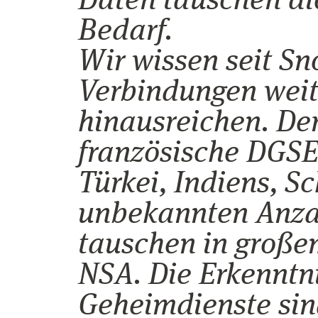
Daten tauschen di
Bedarf.
Wir wissen seit S
Verbindungen weit
hinausreichen. De
französische DGSE
Türkei, Indiens, S
unbekannten Anzah
tauschen in große
NSA. Die Erkenntni
Geheimdienste sind