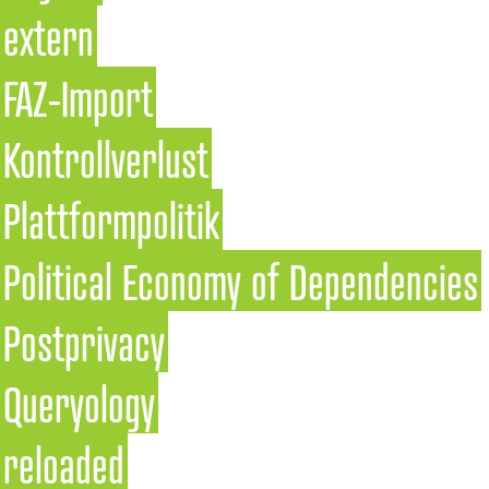
extern
FAZ-Import
Kontrollverlust
Plattformpolitik
Political Economy of Dependencies
Postprivacy
Queryology
reloaded