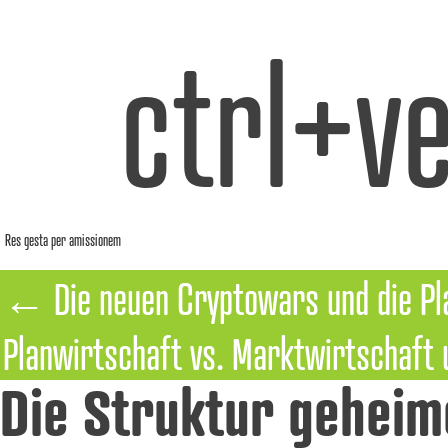
ctrl+ve
Res gesta per amissionem
←
Die neuen Cryptowars und die 
Planwirtschaft vs. Marktwirtschaft 
Die Struktur geheim