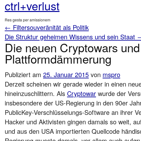
ctrl+verlust
Res gesta per amissionem
←
Filtersouveränität als Politik
Die Struktur geheimen Wissens und sein Staat
Die neuen Cryptowars und
Plattformdämmerung
Publiziert am
25. Januar 2015
von
mspro
Derzeit scheinen wir gerade wieder in einen ne
hineinzuschlittern. Als
Cryptowar
wurde der Vers
insbesondere der US-Regierung in den 90er Jah
PublicKey-Verschlüsselungs-Software an ihrer Ve
Hacker und Aktivisten gingen damals so weit, au
und aus den USA importierten Quellcode händis
Regierung musste damals, vor allem auch aufgr