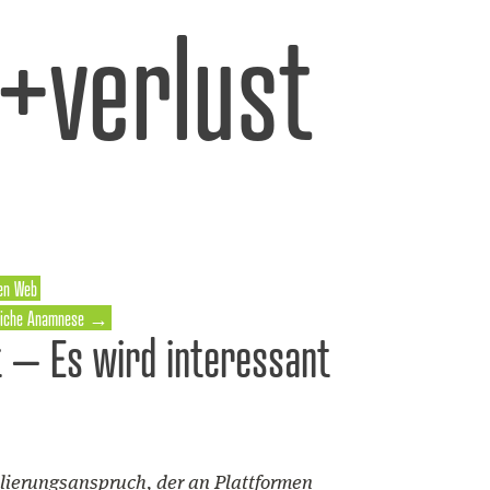
l+verlust
pen Web
nliche Anamnese
→
t – Es wird interessant
ulierungsanspruch, der an Plattformen