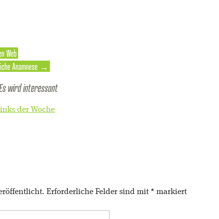
pen Web
nliche Anamnese
→
Es wird interessant
inks der Woche
röffentlicht.
Erforderliche Felder sind mit
*
markiert