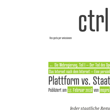
ctr
Res gesta per amissionem
←
Die Webregierung, Teil I – Der Tod des O
Das Internet nach dem Internet – Eine persö
Plattform vs. Staa
Publiziert am
17. Februar 2016
von
mspro
Jeder staatliche Reg