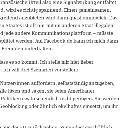
ranzösische Urteil also eine Signalwirkung entfaltet
rd, wird es richtig spannend. Einen gemeinsamen,
greifend anzubieten wird dann quasi unmöglich. Das
 Staates ist oft nur mit im anderen Staat illegalen
nd jede andere Kommunikationsplattform – müsste
splittet werden. Auf Facebook.de kann ich mich dann
 Freunden unterhalten.
dass es so kommt. Ich stelle mir hier lieber
 Ich will drei Szenarien vorstellen:
 Nutzer/innen auffordern, selbstständig anzugeben,
lle lügen und sagen, sie seien Amerikaner.
 Politikern wahrscheinlich nicht genügen. Sie werden
Geoblocking oder ähnlich ekelhaftes einsetzt, um ihr
h aus der EU zurückziehen. Zumindest geschäftlich.