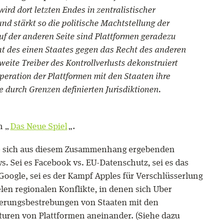
ird dort letzten Endes in zentralistischer
nd stärkt so die politische Machtstellung der
Auf der anderen Seite sind Plattformen geradezu
t des einen Staates gegen das Recht des anderen
eite Treiber des Kontrollverlusts dekonstruiert
peration der Plattformen mit den Staaten ihre
e durch Grenzen definierten Jurisdiktionen.
n „
Das Neue Spiel
„.
die sich aus diesem Zusammenhang ergebenden
ws. Sei es Facebook vs. EU-Datenschutz, sei es das
Google, sei es der Kampf Apples für Verschlüsserlung
elen regionalen Konflikte, in denen sich Uber
lierungsbestrebungen von Staaten mit den
kturen von Plattformen aneinander. (Siehe dazu