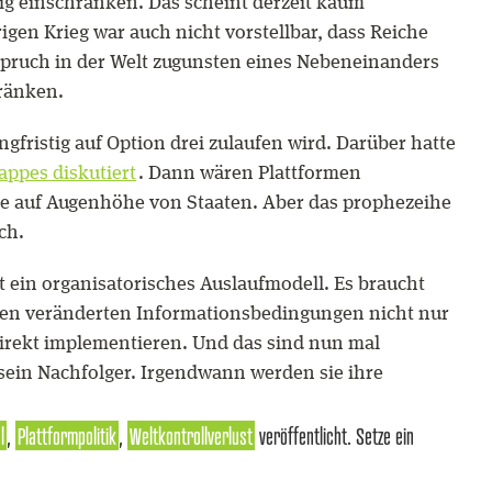
ig einschränken. Das scheint derzeit kaum
igen Krieg war auch nicht vorstellbar, dass Reiche
pruch in der Welt zugunsten eines Nebeneinanders
ränken.
ngfristig auf Option drei zulaufen wird. Darüber hatte
appes diskutiert
. Dann wären Plattformen
lde auf Augenhöhe von Staaten. Aber das prophezeihe
ch.
ht ein organisatorisches Auslaufmodell. Es braucht
 den veränderten Informationsbedingungen nicht nur
irekt implementieren. Und das sind nun mal
sein Nachfolger. Irgendwann werden sie ihre
l
,
Plattformpolitik
,
Weltkontrollverlust
veröffentlicht. Setze ein