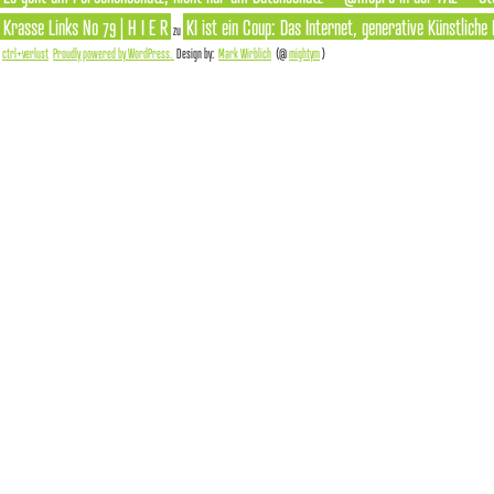
Krasse Links No 79 | H I E R
KI ist ein Coup: Das Internet, generative Künstliche
zu
ctrl+verlust
Proudly powered by WordPress.
Design by:
Mark Wirblich
(@
mightym
)