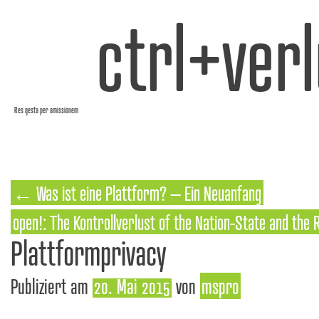
ctrl+verl
Res gesta per amissionem
←
Was ist eine Plattform? – Ein Neuanfang
open!: The Kontrollverlust of the Nation-State and the 
Plattformprivacy
Publiziert am
20. Mai 2015
von
mspro