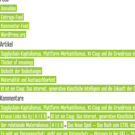
Anmelden
Eintrags-Feed
Kommentar-Feed
WordPress.org
Artikel
Supplychain-Kapitalismus, Plattform-Merkantilismus, KI-Coup und die Grundrisse e
Thicket of meanings
Dickicht der Bedeutungen
Materialität und Austauschbarkeit
KI ist ein Coup: Das Internet, generative Künstliche Intelligenz und die Zukunft der
Kommentare
Supplychain-Kapitalismus, Plattform-Merkantilismus, KI-Coup und die Grundrisse ei
Krasse Links No 83 | H I E R
KI ist ein Coup: Das Internet, generative Künstliche
zu
Der relationale Materialismus | H I E R
Das Neue Spiel – Das Buch zum CTRL-Ver
zu
Es geht um Personenschutz, nicht nur um Datenschutz – @mspro in der FAZ – Ste