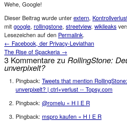
Wehe, Google!
Dieser Beitrag wurde unter
extern
,
Kontrollverlus
mit
google
,
rollingstone
,
streetview
,
wikileaks
ver
Lesezeichen auf den
Permalink
.
←
Facebook, der Privacy-Leviathan
The Rise of Spackeria
→
3 Kommentare zu
RollingStone: De
unverpixelt?
Pingback:
Tweets that mention RollingStone
unverpixelt? | ctrl+verlust -- Topsy.com
Pingback:
@romelu « H I E R
Pingback:
mspro kaufen « H I E R