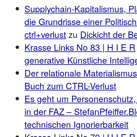
Supplychain-Kapitalismus, P
die Grundrisse einer Politis
ctrl+verlust
zu
Dickicht der 
Krasse Links No 83 | H I E R
generative Künstliche Intell
Der relationale Materialismus
Buch zum CTRL-Verlust
Es geht um Personenschutz,
in der FAZ – StefanPfeiffer.B
technischen Ignorierbarkeit
Krasse Links No 79 | H I E R