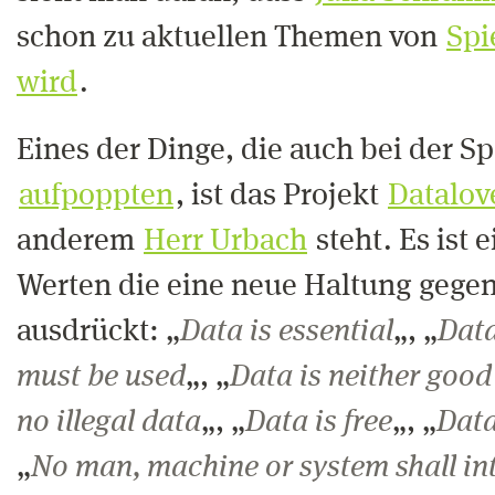
schon zu aktuellen Themen von
Spi
wird
.
Eines der Dinge, die auch bei der S
aufpoppten
, ist das Projekt
Datalov
anderem
Herr Urbach
steht. Es ist
Werten die eine neue Haltung gege
ausdrückt: „
Data is essential
„, „
Data
must be used
„, „
Data is neither good
no illegal data
„, „
Data is free
„, „
Data
„
No man, machine or system shall int