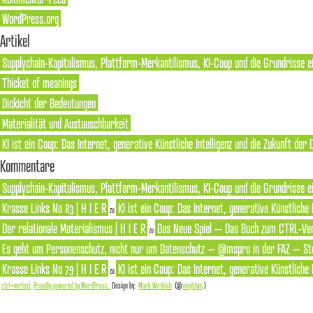
WordPress.org
Artikel
Supplychain-Kapitalismus, Plattform-Merkantilismus, KI-Coup und die Grundrisse e
Thicket of meanings
Dickicht der Bedeutungen
Materialität und Austauschbarkeit
KI ist ein Coup: Das Internet, generative Künstliche Intelligenz und die Zukunft der
Kommentare
Supplychain-Kapitalismus, Plattform-Merkantilismus, KI-Coup und die Grundrisse ei
Krasse Links No 83 | H I E R
KI ist ein Coup: Das Internet, generative Künstliche
zu
Der relationale Materialismus | H I E R
Das Neue Spiel – Das Buch zum CTRL-Ver
zu
Es geht um Personenschutz, nicht nur um Datenschutz – @mspro in der FAZ – Ste
Krasse Links No 79 | H I E R
KI ist ein Coup: Das Internet, generative Künstliche
zu
ctrl+verlust
Proudly powered by WordPress.
Design by:
Mark Wirblich
(@
mightym
)