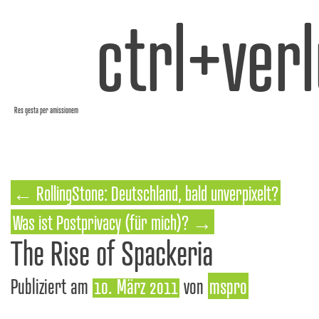
ctrl+verl
Res gesta per amissionem
←
RollingStone: Deutschland, bald unverpixelt?
Was ist Postprivacy (für mich)?
→
The Rise of Spackeria
Publiziert am
10. März 2011
von
mspro