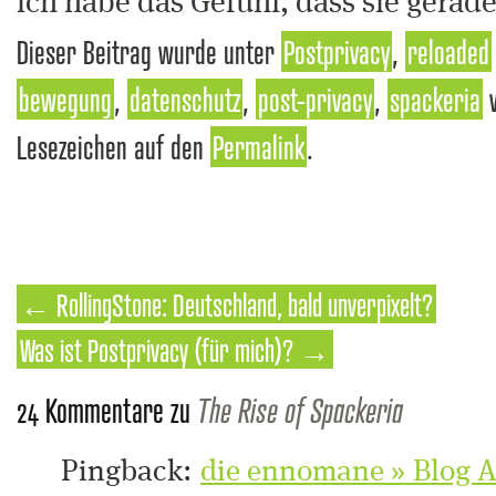
ich habe das Gefühl, dass sie gerade
Dieser Beitrag wurde unter
Postprivacy
,
reloaded
bewegung
,
datenschutz
,
post-privacy
,
spackeria
v
Lesezeichen auf den
Permalink
.
←
RollingStone: Deutschland, bald unverpixelt?
Was ist Postprivacy (für mich)?
→
24 Kommentare zu
The Rise of Spackeria
Pingback:
die ennomane » Blog A